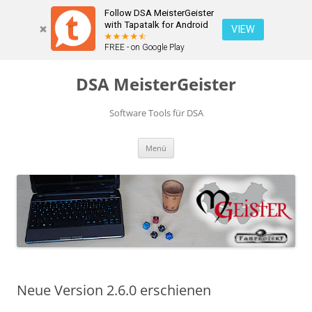
Follow DSA MeisterGeister
with Tapatalk for Android
VIEW
FREE - on Google Play
Zum
Inhalt
DSA MeisterGeister
springen
Software Tools für DSA
Menü
Neue Version 2.6.0 erschienen