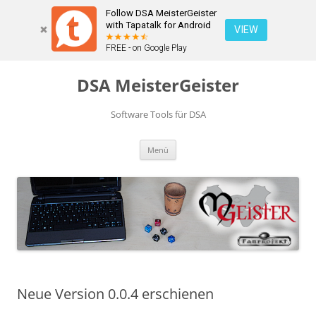
Follow DSA MeisterGeister
with Tapatalk for Android
VIEW
FREE - on Google Play
Zum
Inhalt
DSA MeisterGeister
springen
Software Tools für DSA
Menü
Neue Version 0.0.4 erschienen