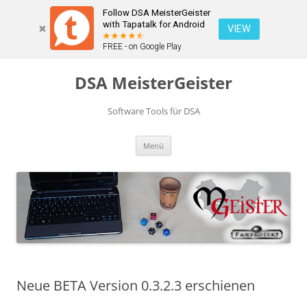
Follow DSA MeisterGeister
with Tapatalk for Android
VIEW
FREE - on Google Play
Zum
Inhalt
DSA MeisterGeister
springen
Software Tools für DSA
Menü
Neue BETA Version 0.3.2.3 erschienen