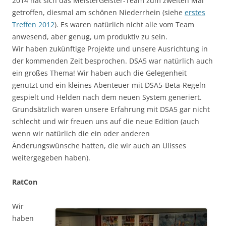
2014 hat sich das MeisterGeister-Team zum zweiten Mal
getroffen, diesmal am schönen Niederrhein (siehe
erstes
Treffen 2012
). Es waren natürlich nicht alle vom Team
anwesend, aber genug, um produktiv zu sein.
Wir haben zukünftige Projekte und unsere Ausrichtung in
der kommenden Zeit besprochen. DSA5 war natürlich auch
ein großes Thema! Wir haben auch die Gelegenheit
genutzt und ein kleines Abenteuer mit DSA5-Beta-Regeln
gespielt und Helden nach dem neuen System generiert.
Grundsätzlich waren unsere Erfahrung mit DSA5 gar nicht
schlecht und wir freuen uns auf die neue Edition (auch
wenn wir natürlich die ein oder anderen
Änderungswünsche hatten, die wir auch an Ulisses
weitergegeben haben).
RatCon
Wir
haben