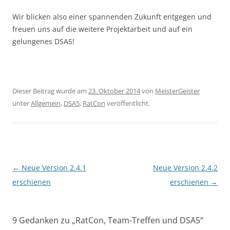
Wir blicken also einer spannenden Zukunft entgegen und
freuen uns auf die weitere Projektarbeit und auf ein
gelungenes DSA5!
Dieser Beitrag wurde am
23. Oktober 2014
von
MeisterGeister
unter
Allgemein
,
DSA5
,
RatCon
veröffentlicht.
Beitragsnavigation
←
Neue Version 2.4.1
Neue Version 2.4.2
erschienen
erschienen
→
9 Gedanken zu „
RatCon, Team-Treffen und DSA5
“