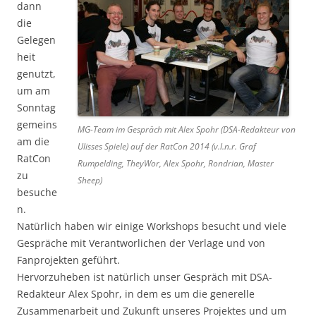
dann
die
Gelegen
heit
genutzt,
um am
Sonntag
gemeins
MG-Team im Gespräch mit Alex Spohr (DSA-Redakteur von
am die
Ulisses Spiele) auf der RatCon 2014 (v.l.n.r. Graf
RatCon
Rumpelding, TheyWor, Alex Spohr, Rondrian, Master
zu
Sheep)
besuche
n.
Natürlich haben wir einige Workshops besucht und viele
Gespräche mit Verantworlichen der Verlage und von
Fanprojekten geführt.
Hervorzuheben ist natürlich unser Gespräch mit DSA-
Redakteur Alex Spohr, in dem es um die generelle
Zusammenarbeit und Zukunft unseres Projektes und um