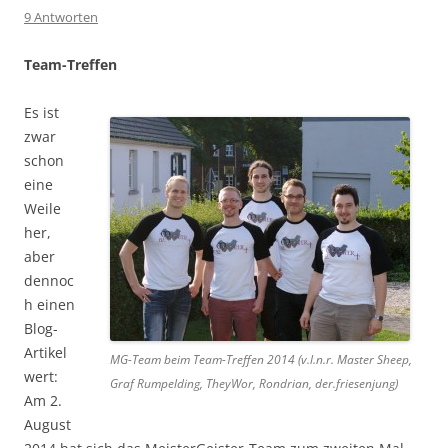
9 Antworten
Team-Treffen
Es ist
zwar
schon
eine
Weile
her,
aber
dennoc
h einen
Blog-
Artikel
MG-Team beim Team-Treffen 2014 (v.l.n.r. Master Sheep,
wert:
Graf Rumpelding, TheyWor, Rondrian, der.friesenjung)
Am 2.
August