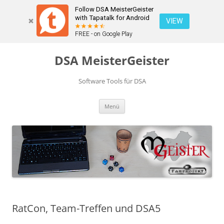
Follow DSA MeisterGeister
with Tapatalk for Android
VIEW
FREE - on Google Play
Zum
Inhalt
DSA MeisterGeister
springen
Software Tools für DSA
Menü
RatCon, Team-Treffen und DSA5