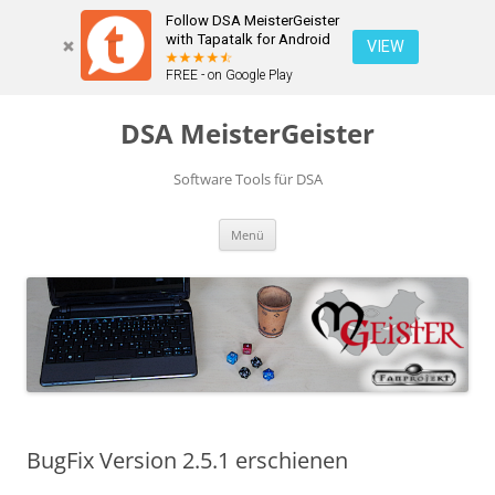
Follow DSA MeisterGeister
with Tapatalk for Android
VIEW
FREE - on Google Play
Zum
Inhalt
DSA MeisterGeister
springen
Software Tools für DSA
Menü
BugFix Version 2.5.1 erschienen