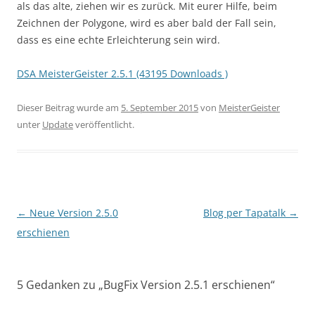
als das alte, ziehen wir es zurück. Mit eurer Hilfe, beim
Zeichnen der Polygone, wird es aber bald der Fall sein,
dass es eine echte Erleichterung sein wird.
DSA MeisterGeister 2.5.1 (43195 Downloads )
Dieser Beitrag wurde am
5. September 2015
von
MeisterGeister
unter
Update
veröffentlicht.
Beitragsnavigation
←
Neue Version 2.5.0
Blog per Tapatalk
→
erschienen
5 Gedanken zu „
BugFix Version 2.5.1 erschienen
“