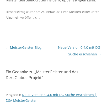
Meister den Standort der Heldengruppe festlegen kann.
Dieser Beitrag wurde am
24. Januar 2011
von
MeisterGeister
unter
Allgemein
veröffentlicht.
Beitragsnavigation
←
MeisterGeister Blog
Neue Version 0.4.0 mit DG-
Suche erschienen
→
Ein Gedanke zu „
MeisterGeister und das
DereGlobus-Projekt
“
Pingback:
Neue Version 0.4.0 mit DG-Suche erschienen |
DSA MeisterGeister