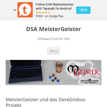
Follow DSA MeisterGeister
with Tapatalk for Android
VIEW
FREE - on Google Play
Zum
Inhalt
DSA MeisterGeister
springen
Software Tools für DSA
Menü
MeisterGeister und das DereGlobus-
Projekt