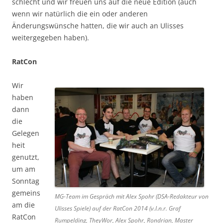
schlecht und wir freuen uns auf die neue Edition (auch
wenn wir natürlich die ein oder anderen
Änderungswünsche hatten, die wir auch an Ulisses
weitergegeben haben).
RatCon
Wir
haben
dann
die
Gelegen
heit
genutzt,
um am
Sonntag
gemeins
MG-Team im Gespräch mit Alex Spohr (DSA-Redakteur von
am die
Ulisses Spiele) auf der RatCon 2014 (v.l.n.r. Graf
RatCon
Rumpelding, TheyWor, Alex Spohr, Rondrian, Master