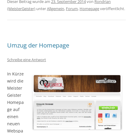
Dieser Beitrag wurde am
23. September 2014
von
Rondrian
(MeisterGeister)
unter
Allgemein
,
Forum
,
Homepage
veröffentlicht.
Umzug der Homepage
Schreibe eine Antwort
In Kürze
wird die
Meister
Geister
Homepa
ge auf
einen
neuen
Webspa