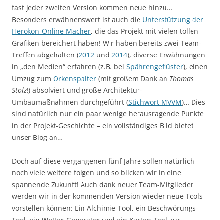
fast jeder zweiten Version kommen neue hinzu…
Besonders erwähnenswert ist auch die
Unterstützung der
Herokon-Online Macher
, die das Projekt mit vielen tollen
Grafiken bereichert haben! Wir haben bereits zwei Team-
Treffen abgehalten (
2012
und
2014
), diverse Erwähnungen
in „den Medien“ erfahren (z.B. bei
Spährengeflüster
), einen
Umzug zum
Orkenspalter
(mit großem Dank an
Thomas
Stolz
!) absolviert und große Architektur-
Umbaumaßnahmen durchgeführt (
Stichwort MVVM
)… Dies
sind natürlich nur ein paar wenige herausragende Punkte
in der Projekt-Geschichte – ein vollständiges Bild bietet
unser Blog an…
Doch auf diese vergangenen fünf Jahre sollen natürlich
noch viele weitere folgen und so blicken wir in eine
spannende Zukunft! Auch dank neuer Team-Mitglieder
werden wir in der kommenden Version wieder neue Tools
vorstellen können: Ein Alchimie-Tool, ein Beschwörungs-
Tool, ein Wetter-Generator und ein Karten-Tool zur