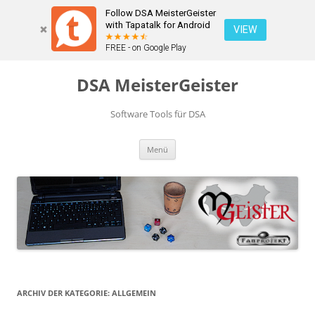
Follow DSA MeisterGeister
with Tapatalk for Android
VIEW
FREE - on Google Play
Zum
Inhalt
DSA MeisterGeister
springen
Software Tools für DSA
Menü
ARCHIV DER KATEGORIE:
ALLGEMEIN