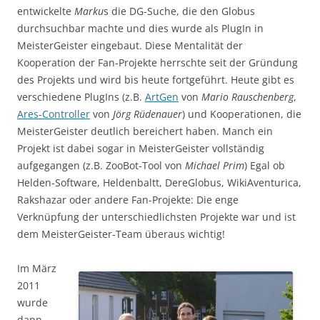
entwickelte
Marku
s die DG-Suche, die den Globus
durchsuchbar machte und dies wurde als PlugIn in
MeisterGeister eingebaut. Diese Mentalität der
Kooperation der Fan-Projekte herrschte seit der Gründung
des Projekts und wird bis heute fortgeführt. Heute gibt es
verschiedene PlugIns (z.B.
ArtGen
von
Mario Rauschenberg
,
Ares-Controller
von
Jörg Rüdenauer
) und Kooperationen, die
MeisterGeister deutlich bereichert haben. Manch ein
Projekt ist dabei sogar in MeisterGeister vollständig
aufgegangen (z.B. ZooBot-Tool von
Michael Prim
) Egal ob
Helden-Software, Heldenbaltt, DereGlobus, WikiAventurica,
Rakshazar oder andere Fan-Projekte: Die enge
Verknüpfung der unterschiedlichsten Projekte war und ist
dem MeisterGeister-Team überaus wichtig!
Im März
2011
wurde
dann