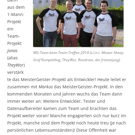
aus dem
1-Mann-
Projekt
ein
Team-
Projekt:
Jonas
MG-Team beim Team-Treffen 2014 (v.l.n.r. Master Sheep,
(alias
Graf Rumpelding, TheyWor, Rondrian, der.friesenjung)
TheyWor
)
verstärk
te das MeisterGeister-Projekt als Entwickler! Heute leitet er
zusammen mit
Markus
das MeisterGeister-Projekt. In den
kommenden Monaten und Jahren wuchs das Team dann
immer weiter an: Weitere Entwickler, Tester und
Datenaufbereiter kamen zum Team und brachten das
Projekt weiter voran! Manche engagierten sich nur kurz im
Projekt, manche sind dem Projekt noch heute treu (je nach
persönlichen Lebensumständen)! Diese Offenheit war