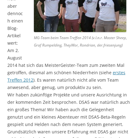
aber
dennoc
h einen
Blog-
Artikel
MG-Team beim Team-Treffen 2014 (v.l.n.r. Master Sheep,
wert:
Graf Rumpelding, TheyWor, Rondrian, der.friesenjung)
Am 2.
August
2014 hat sich das MeisterGeister-Team zum zweiten Mal
getroffen, diesmal am schönen Niederrhein (siehe
erstes
Treffen 2012
). Es waren natürlich nicht alle vom Team
anwesend, aber genug, um produktiv zu sein.
Wir haben zukünftige Projekte und unsere Ausrichtung in
der kommenden Zeit besprochen. DSA5 war natürlich auch
ein großes Thema! Wir haben auch die Gelegenheit
genutzt und ein kleines Abenteuer mit DSA5-Beta-Regeln
gespielt und Helden nach dem neuen System generiert.
Grundsätzlich waren unsere Erfahrung mit DSA5 gar nicht